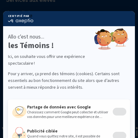
Services aux élèves
Actualités
Location des installations
NOUS CONTACTER
college@cvmarie.qc.ca
514 525-2516
2850, rue Sherbrooke Est, Montréal (Québec)
H2K 1H3
e-Marie
Collège Ville-M