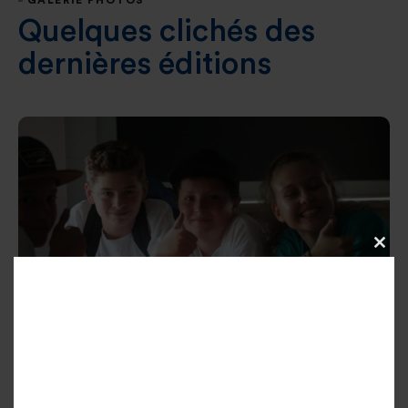
GALERIE PHOTOS
Quelques clichés des
dernières éditions
Clos
this
modu